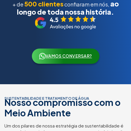
ao
500 clientes
+ de
confiaram em nós,
longo de toda nossa história.
VAMOS CONVERSAR?
SUSTENTABILIDADE E TRATAMENTO DE ÁGUA
Nosso compromisso com o
Meio Ambiente
Um dos pilares de nossa estratégia de sustentabilidade é