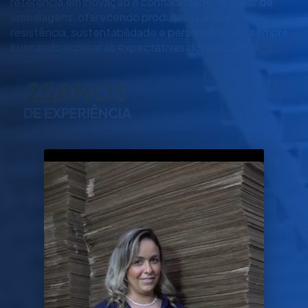
referência em inovação e confiabilidade no setor de
embalagens, oferecendo produtos que aliam
resistência, sustentabilidade e personalização, sempre
buscando superar as expectativas do mercado.
25
ANOS
DE EXPERIÊNCIA