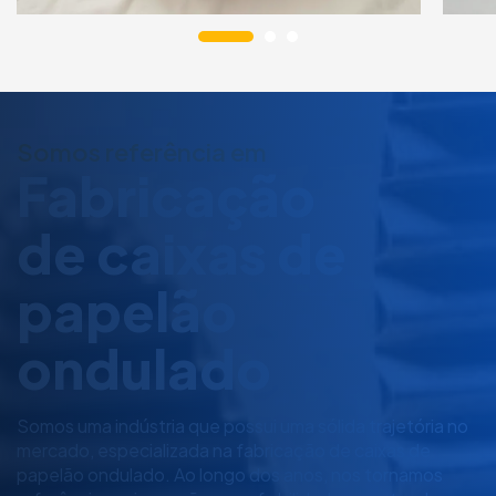
Somos referência em
Fabricação
de caixas de
papelão
ondulado
Somos uma indústria que possui uma sólida trajetória no
mercado, especializada na fabricação de caixas de
papelão ondulado. Ao longo dos anos, nos tornamos