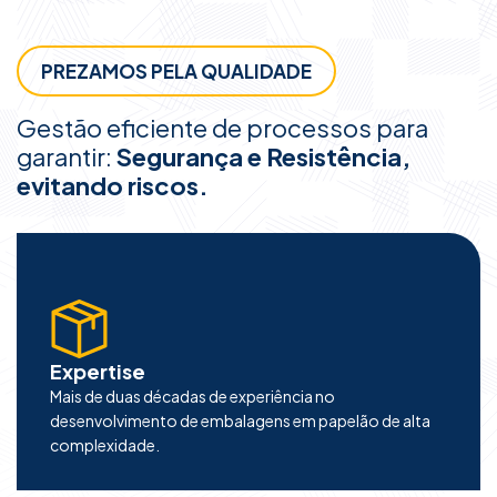
a
r
r
f
PREZAMOS PELA QUALIDADE
t
u
l
Gestão eficiente de processos para
l
garantir:
Segurança e Resistência,
s
evitando riscos.
c
r
e
e
n
Expertise
Mais de duas décadas de experiência no
desenvolvimento de embalagens em papelão de alta
complexidade.